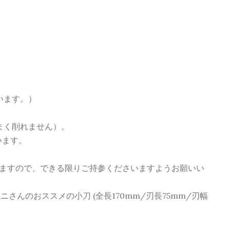
います。）
まく削れません）。
います。
）
りますので、できる限りご持参くださいますようお願いい
さんのおススメの小刀 (全長170mm/刃長75mm/刃幅
。