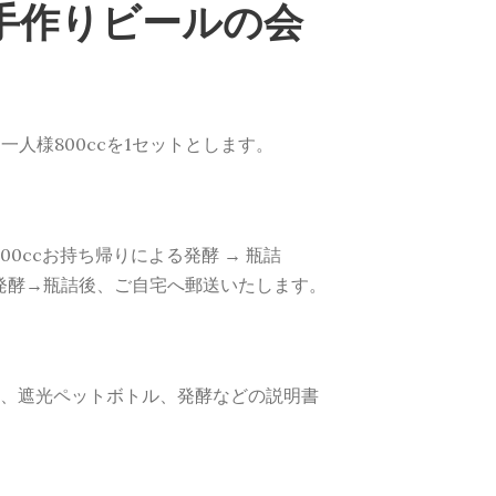
手作りビールの会
。
人様800ccを1セットとします。
0ccお持ち帰りによる発酵 → 瓶詰
発酵→瓶詰後、ご自宅へ郵送いたします。
ー)、遮光ペットボトル、発酵などの説明書
）