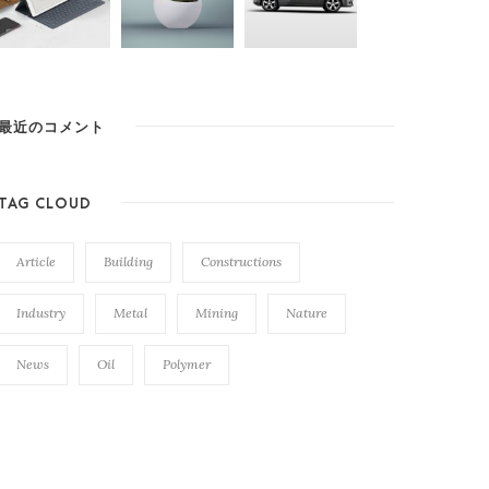
最近のコメント
TAG CLOUD
Article
Building
Constructions
Industry
Metal
Mining
Nature
News
Oil
Polymer