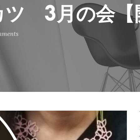
カツ 3月の会【
mments