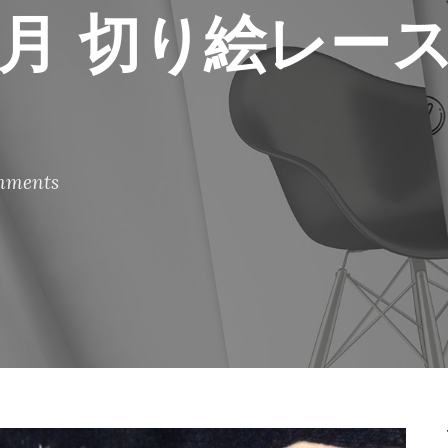
10月 切り絵レー
mments