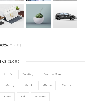
最近のコメント
TAG CLOUD
Article
Building
Constructions
Industry
Metal
Mining
Nature
News
Oil
Polymer