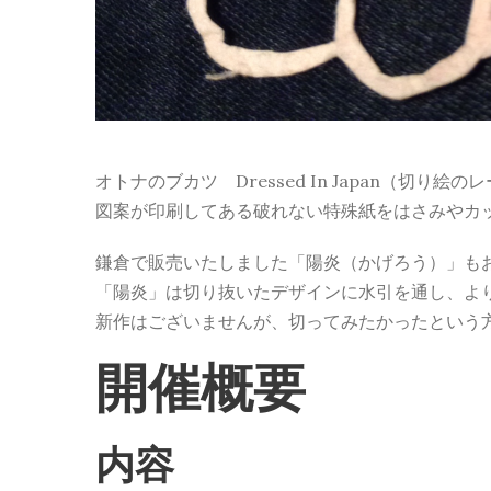
オトナのブカツ Dressed In Japan（切り
図案が印刷してある破れない特殊紙をはさみやカ
鎌倉で販売いたしました「陽炎（かげろう）」も
「陽炎」は切り抜いたデザインに水引を通し、よ
新作はございませんが、切ってみたかったという
開催概要
内容